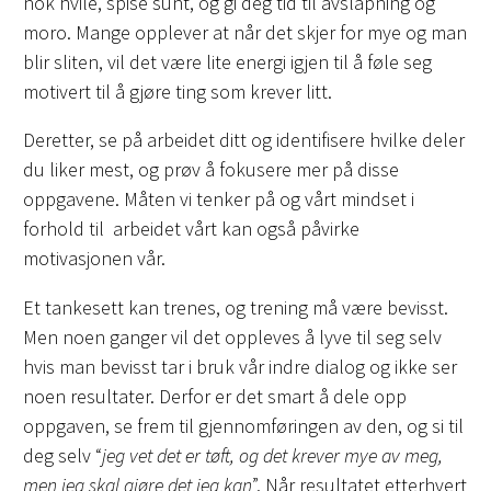
nok hvile, spise sunt, og gi deg tid til avslapning og
moro. Mange opplever at når det skjer for mye og man
blir sliten, vil det være lite energi igjen til å føle seg
motivert til å gjøre ting som krever litt.
Deretter, se på arbeidet ditt og identifisere hvilke deler
du liker mest, og prøv å fokusere mer på disse
oppgavene. Måten vi tenker på og vårt mindset i
forhold til arbeidet vårt kan også påvirke
motivasjonen vår.
Et tankesett kan trenes, og trening må være bevisst.
Men noen ganger vil det oppleves å lyve til seg selv
hvis man bevisst tar i bruk vår indre dialog og ikke ser
noen resultater. Derfor er det smart å dele opp
oppgaven, se frem til gjennomføringen av den, og si til
deg selv “
jeg vet det er tøft, og det krever mye av meg,
men jeg skal gjøre det jeg kan
”. Når resultatet etterhvert