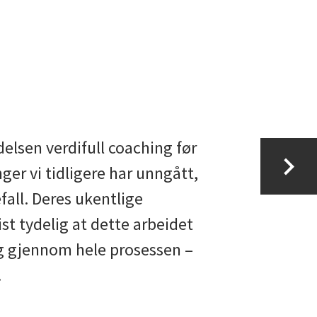
elsen verdifull coaching før
nger vi tidligere har unngått,
all. Deres ukentlige
t tydelig at dette arbeidet
ing gjennom hele prosessen –
.