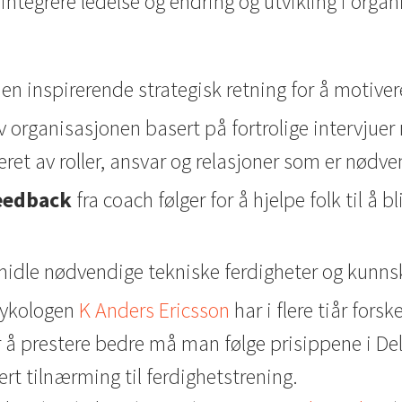
ntegrere ledelse og endring og utvikling i orga
en inspirerende strategisk retning for å motive
v organisasjonen basert på fortrolige intervjue
ret av roller, ansvar og relasjoner som er nødve
feedback
fra coach følger for å hjelpe folk til å bl
midle nødvendige tekniske ferdigheter og kunns
sykologen
K Anders Ericsson
har i flere tiår forsk
r å prestere bedre må man følge prisippene i De
ert tilnærming til ferdighetstrening.