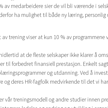
94% av medarbeidere sier de vil bli værende i sels
derfor ha mulighet til både ny læring, personlig
t av trening viser at kun 10 % av programmene va
idlertid at de fleste selskaper ikke klarer å oms
ler til forbedret finansiell prestasjon. Enkelt s
plæringsprogrammer og utdanning. Ved å invest
re og deres HR-fagfolk medvirkende til det vi ha
r vår treningsmodell og andre studier innen pre