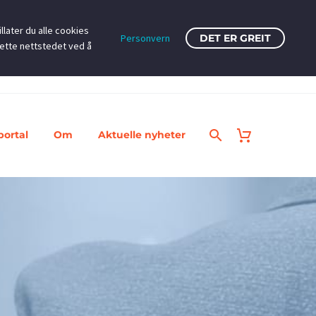
llater du alle cookies
Personvern
DET ER GREIT
dette nettstedet ved å
portal
Om
Aktuelle nyheter