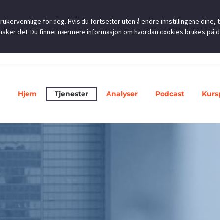
ukervennlige for deg. Hvis du fortsetter uten å endre innstillingene dine, ti
u ønsker det. Du finner nærmere informasjon om hvordan cookies brukes på 
Hjem
Tjenester
Analyser
Podcast
Kurs