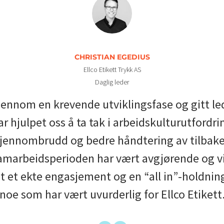
CHRISTIAN EGEDIUS
Ellco Etikett Trykk AS
Daglig leder
gjennom en krevende utviklingsfase og gitt led
r hjulpet oss å ta tak i arbeidskulturutfordri
 gjennombrudd og bedre håndtering av tilbakef
marbeidsperioden har vært avgjørende og vis
ist et ekte engasjement og en “all in”-holdn
noe som har vært uvurderlig for Ellco Etikett