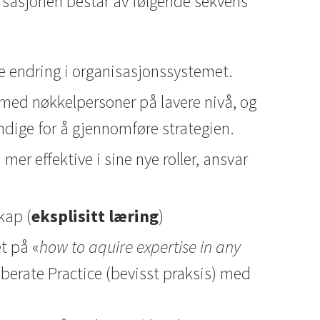
nisasjonen består av følgende sekvens
re endring i organisasjonssystemet.
r med nøkkelpersoner på lavere nivå, og
ndige for å gjennomføre strategien.
i mer effektive i sine nye roller, ansvar
kap (
eksplisitt læring
)
et på «
how to aquire expertise in any
lberate Practice (bevisst praksis) med