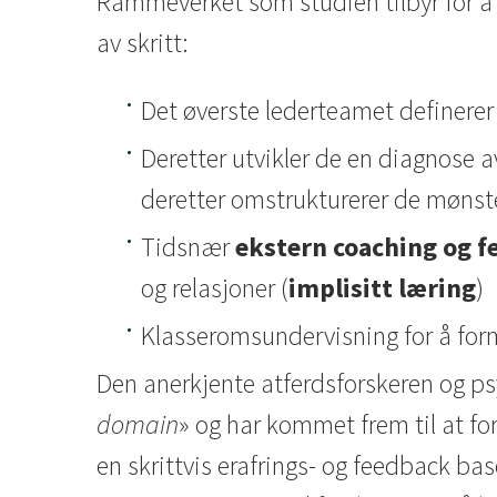
Rammeverket som studien tilbyr for å i
av skritt:
Det øverste lederteamet definerer 
Deretter utvikler de en diagnose a
deretter omstrukturerer de mønste
Tidsnær
ekstern coaching og 
og relasjoner (
implisitt læring
)
Klasseromsundervisning for å for
Den anerkjente atferdsforskeren og p
domain
» og har kommet frem til at fo
en skrittvis erafrings- og feedback bas