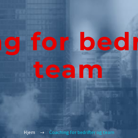
g for bedr
team
Hjem
Coaching for bedrifter og team