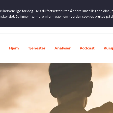
ukervennlige for deg. Hvis du fortsetter uten å endre innstillingene dine, ti
u ønsker det. Du finner nærmere informasjon om hvordan cookies brukes på 
Hjem
Tjenester
Analyser
Podcast
Kurs