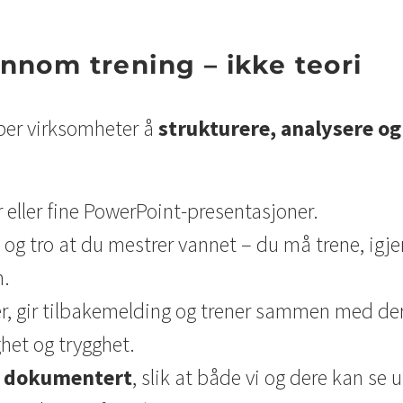
ennom trening – ikke teori
lper virksomheter å
strukturere, analysere og
er eller fine PowerPoint-presentasjoner.
 tro at du mestrer vannet – du må trene, igjen o
m.
er, gir tilbakemelding og trener sammen med der
et og trygghet.
g dokumentert
, slik at både vi og dere kan se 