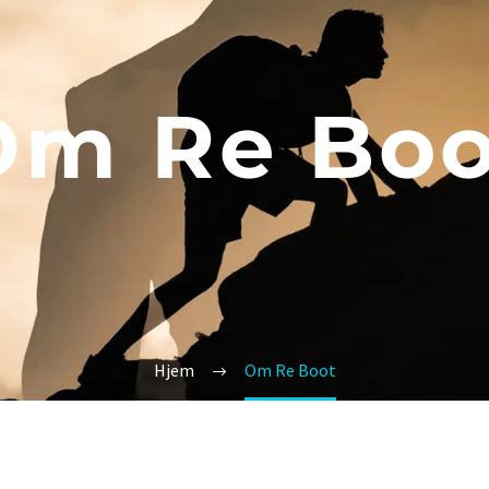
Om Re Boo
Hjem
Om Re Boot