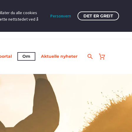
llater du alle cookies
Personvern
DET ER GREIT
dette nettstedet ved å
portal
Om
Aktuelle nyheter