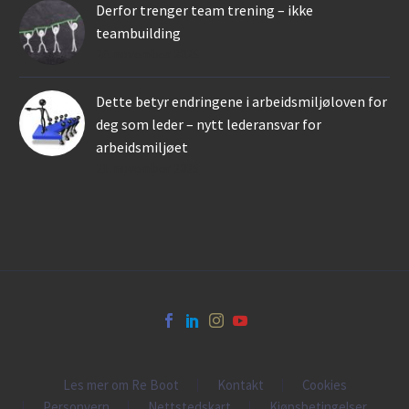
Derfor trenger team trening – ikke
teambuilding
26. november 2025
Dette betyr endringene i arbeidsmiljøloven for
deg som leder – nytt lederansvar for
arbeidsmiljøet
21. november 2025
Les mer om Re Boot
Kontakt
Cookies
Personvern
Nettstedskart
Kjøpsbetingelser