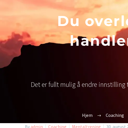
Du overl
handle
Det er fullt mulig å endre innstilling
Hjem
Coaching
By
admin
Coaching
Mentaltrening
30. august