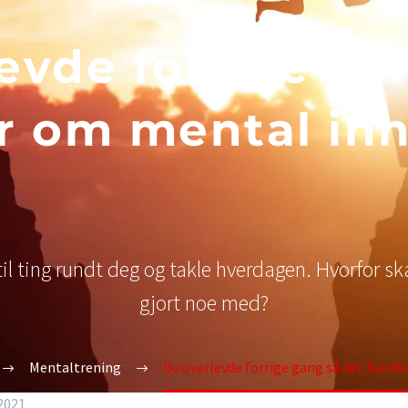
evde forrige ga
r om mental inns
 til ting rundt deg og takle hverdagen. Hvorfor s
gjort noe med?
Mentaltrening
Du overlevde forrige gang så det handl
 2021