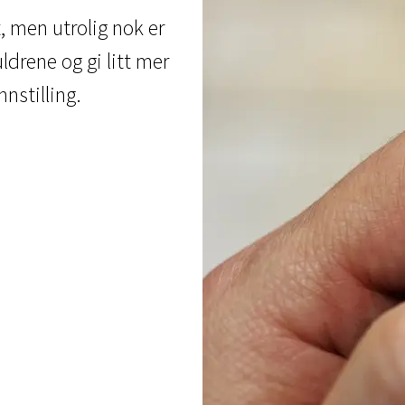
t, men utrolig nok er
drene og gi litt mer
nstilling.