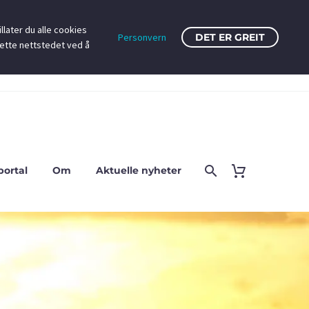
llater du alle cookies
Personvern
DET ER GREIT
dette nettstedet ved å
portal
Om
Aktuelle nyheter