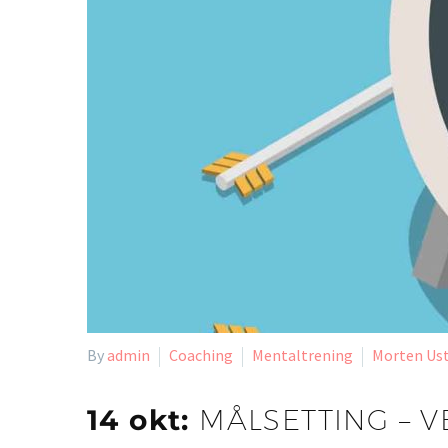
By
admin
Coaching
Mentaltrening
Morten Us
14 okt:
MÅLSETTING – V