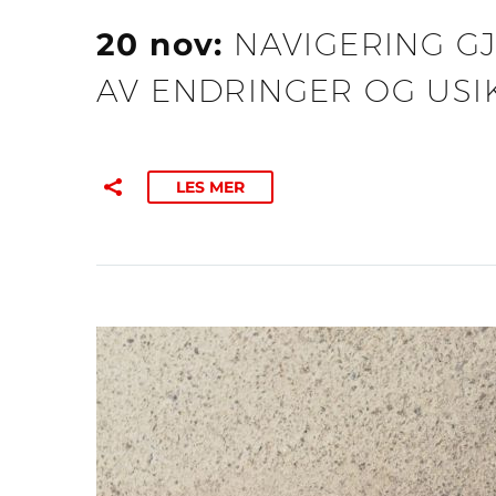
20 nov:
NAVIGERING G
AV ENDRINGER OG USI
LES MER