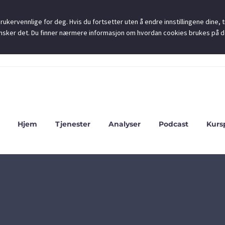
ukervennlige for deg. Hvis du fortsetter uten å endre innstillingene dine, ti
u ønsker det. Du finner nærmere informasjon om hvordan cookies brukes på 
Hjem
Tjenester
Analyser
Podcast
Kurs