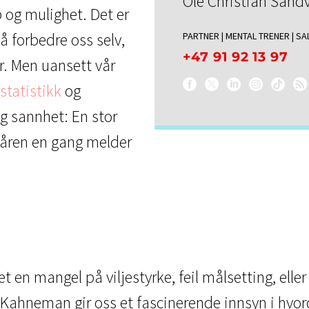
Ole Christian Sandv
 og mulighet. Det er
 å forbedre oss selv,
PARTNER | MENTAL TRENER | S
+47 91 92 13 97
er. Men uansett vår
statistikk
og
ig sannhet: En stor
 våren en gang melder
t en mangel på viljestyrke, feil målsetting, eller
 Kahneman gir oss et fascinerende innsyn i hvor