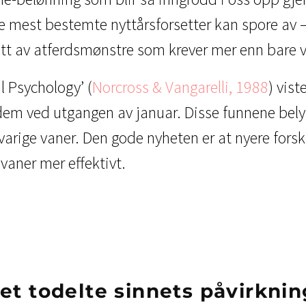
 de mest bestemte nyttårsforsetter kan spore av 
tt av atferdsmønstre som krever mer enn bare vi
al Psychology’ (
Norcross & Vangarelli, 1988
) vis
e dem ved utgangen av januar. Disse funnene be
gvarige vaner. Den gode nyheten er at nyere fors
vaner mer effektivt.
t todelte sinnets påvirknin