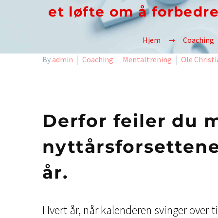
et løfte om å forbedre
Hjem
Coaching
By
admin
Coaching
Mentaltrening
Ole Christi
Derfor feiler du 
nyttårsforsettene
år.
Hvert år, når kalenderen svinger over ti