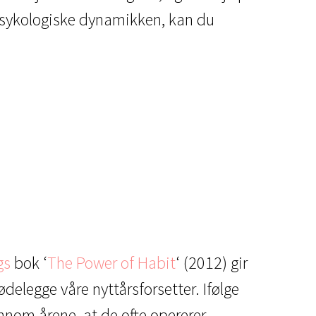
e psykologiske dynamikken, kan du
gs
bok ‘
The Power of Habit
‘ (2012) gir
 ødelegge våre nyttårsforsetter. Ifølge
ennom årene, at de ofte opererer