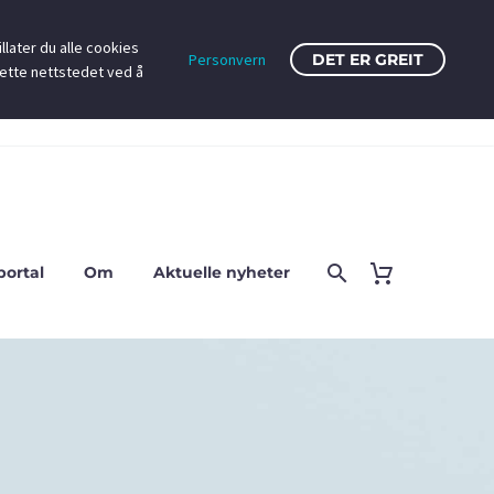
llater du alle cookies
Personvern
DET ER GREIT
dette nettstedet ved å
portal
Om
Aktuelle nyheter