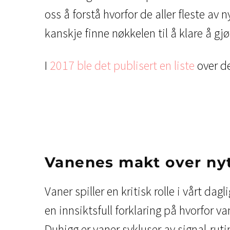
oss å forstå hvorfor de aller fleste a
kanskje finne nøkkelen til å klare å gjø
I
2017 ble det publisert en liste
over d
Vanenes makt over nyt
Vaner spiller en kritisk rolle i vårt dag
en innsiktsfull forklaring på hvorfor va
Duhigg er vaner sykluser av signal-rut