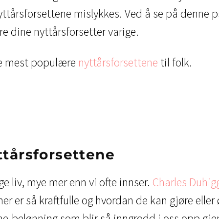
v nyttårsforsettene mislykkes. Ved å se på denn
re dine nyttårsforsetter varige.
e mest populære
nyttårsforsettene
til folk.
tårsforsettene
lige liv, mye mer enn vi ofte innser.
Charles Duhig
ner er så kraftfulle og hvordan de kan gjøre eller
ine-belønning som blir så inngrodd i oss opp gj