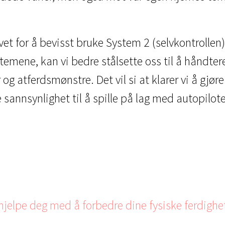
 for å bevisst bruke System 2 (selvkontrollen) 
ystemene, kan vi bedre stålsette oss til å håndt
 atferdsmønstre. Det vil si at klarer vi å gjøre
rre sannsynlighet til å spille på lag med autopilot
jelpe deg med å forbedre dine fysiske ferdighe