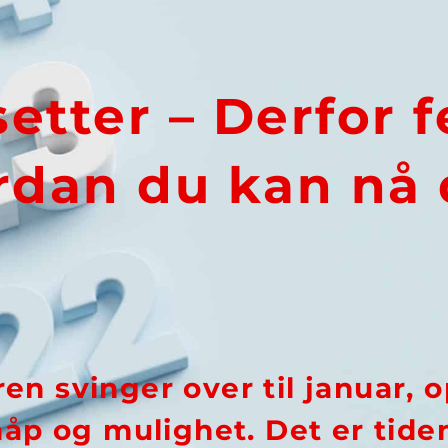
etter – Derfor f
rdan du kan nå
ren svinger over til januar,
håp og mulighet. Det er tiden