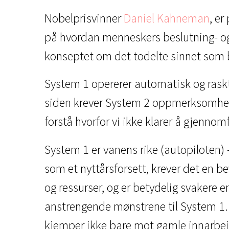
Nobelprisvinner
Daniel Kahneman
, er
på hvordan menneskers beslutning- og 
konseptet om det todelte sinnet som 
System 1 opererer automatisk og raskt, 
siden krever System 2 oppmerksomhet, 
forstå hvorfor vi ikke klarer å gjennomf
System 1 er vanens rike (autopiloten) 
som et nyttårsforsett, krever det en b
og ressurser, og er betydelig svakere en
anstrengende mønstrene til System 1. De
kjemper ikke bare mot gamle innarbeid