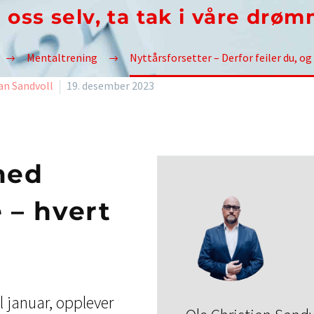
 oss selv, ta tak i våre drøm
Mentaltrening
Nyttårsforsetter – Derfor feiler du, o
an Sandvoll
19. desember 2023
med
 – hvert
l januar, opplever