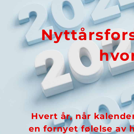
Nyttårsfors
hvo
Hvert år, når kalende
en fornyet følelse av 