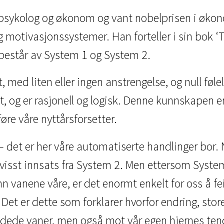
 psykolog og økonom og vant nobelprisen i økono
motivasjonssystemer. Han forteller i sin bok ‘T
består av System 1 og System 2.
med liten eller ingen anstrengelse, og null følels
og er rasjonell og logisk. Denne kunnskapen er 
øre våre nyttårsforsetter.
– det er her våre automatiserte handlinger bor. N
evisst innsats fra System 2. Men ettersom System
n vanene våre, er det enormt enkelt for oss å feile
t er dette som forklarer hvorfor endring, store 
ede vaner, men også mot vår egen hjernes tende