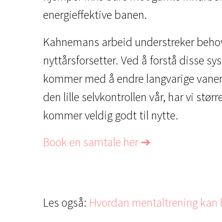
energieffektive banen.
Kahnemans arbeid understreker behovet
nyttårsforsetter. Ved å forstå disse s
kommer med å endre langvarige vaner og
den lille selvkontrollen vår, har vi stø
kommer veldig godt til nytte.
Book en samtale her ➔
Les også:
Hvordan mentaltrening kan h