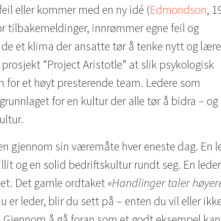
feil eller kommer med en ny idé (
Edmondson
, 1
or tilbakemeldinger, innrømmer egne feil og
e et klima der ansatte tør å tenke nytt og lære
 prosjekt “Project Aristotle” at slik psykologisk
ren for et høyt presterende team. Ledere som
runnlaget for en kultur der alle tør å bidra – og
ultur.
sen gjennom sin væremåte hver eneste dag. En l
tillit og en solid bedriftskultur rundt seg. En led
ghet. Det gamle ordtaket
«Handlinger taler høyer
 er leder, blir du sett på – enten du vil eller ikk
d. Gjennom å gå foran som et godt eksempel kan