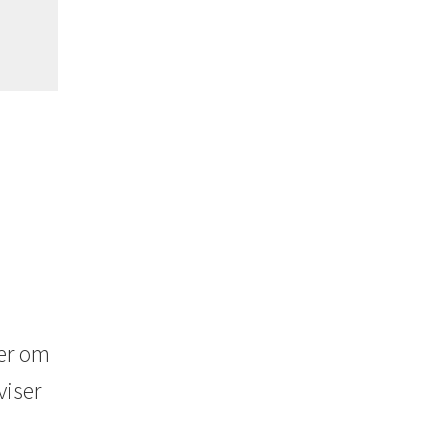
ter om
 viser