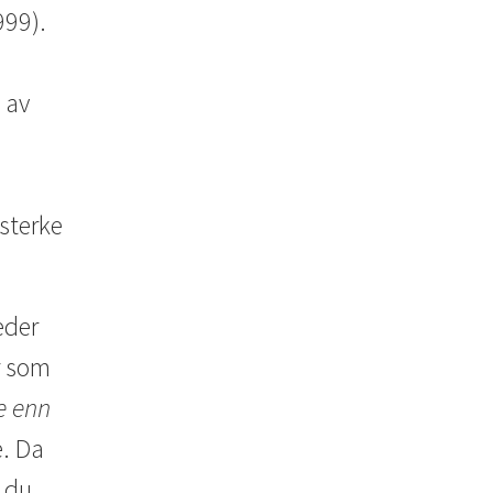
999).
 av
 sterke
eder
er som
e enn
e. Da
 du