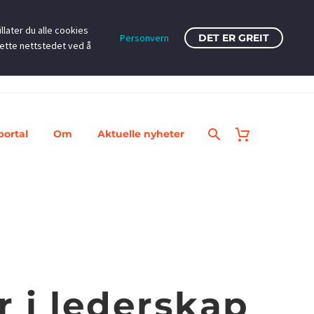
llater du alle cookies
Personvern
DET ER GREIT
dette nettstedet ved å
portal
Om
Aktuelle nyheter
r i lederskap