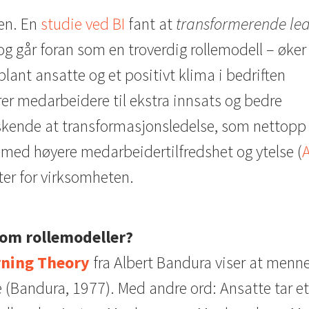
en. En
studie ved BI
fant at
transformerende led
og går foran som en troverdig rollemodell – øker
lant ansatte og et positivt klima i bedriften
rer medarbeidere til ekstra innsats og bedre
raskende at transformasjonsledelse, som nettopp
t med høyere medarbeidertilfredshet og ytelse (
A
ater for virksomheten.
 som rollemodeller?
rning Theory
fra Albert Bandura viser at menn
 (Bandura, 1977). Med andre ord: Ansatte tar et