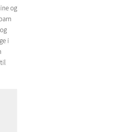
dine og
 barn
og
ge i
n
til