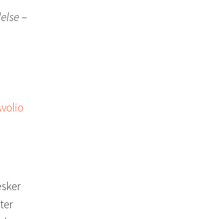
else
–
volio
esker
ter