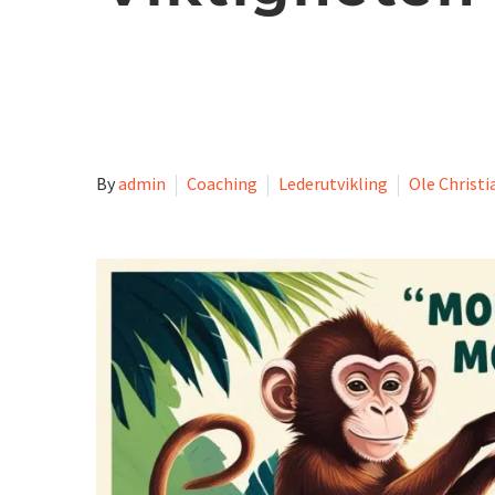
Hjem
Coaching
Ole
By
admin
Coaching
Lederutvikling
Ole Christi