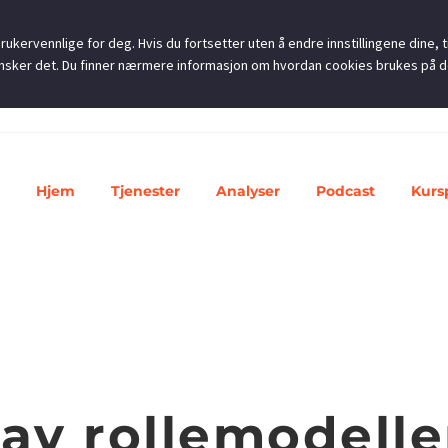
ukervennlige for deg. Hvis du fortsetter uten å endre innstillingene dine, ti
u ønsker det. Du finner nærmere informasjon om hvordan cookies brukes på 
Hjem
Tjenester
Analyser
Podcast
Kurs
av rollemodelle