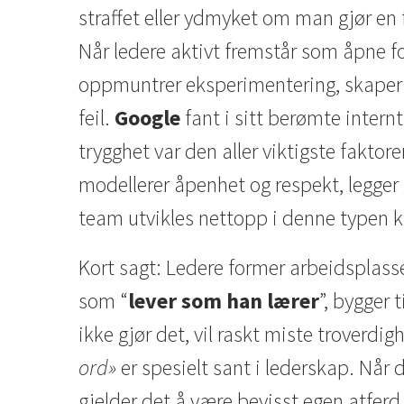
straffet eller ydmyket om man gjør en 
Når ledere aktivt fremstår som åpne f
oppmuntrer eksperimentering, skaper d
feil.
Google
fant i sitt berømte internt
trygghet var den aller viktigste fakto
modellerer åpenhet og respekt, legger g
team utvikles nettopp i denne typen k
Kort sagt: Ledere former arbeidsplas
som “
lever som han lærer
”, bygger 
ikke gjør det, vil raskt miste troverdi
ord»
er spesielt sant i lederskap. Når du
gjelder det å være bevisst egen atfer