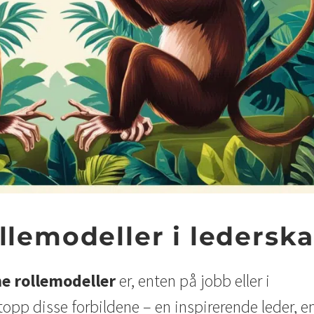
llemodeller i ledersk
ne
rollemodeller
er, enten på jobb eller i
topp disse forbildene – en inspirerende leder, e