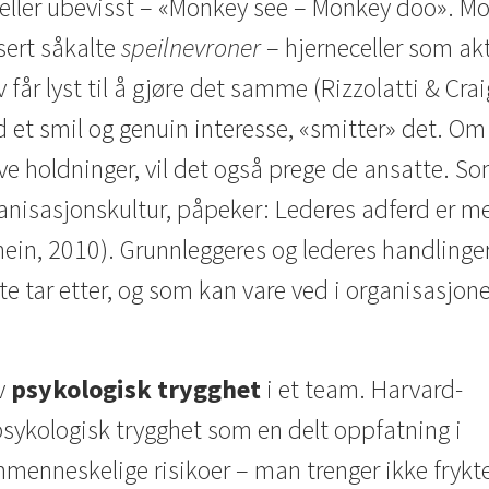
 eller ubevisst – «Monkey see – Monkey doo». M
sert såkalte
speilnevroner
– hjerneceller som ak
lv får lyst til å gjøre det samme (Rizzolatti & Cra
 et smil og genuin interesse, «smitter» det. Om
ve holdninger, vil det også prege de ansatte. S
anisasjonskultur, påpeker: Lederes adferd er m
ein, 2010). Grunnleggeres og lederes handlinge
e tar etter, og som kan vare ved i organisasjon
v
psykologisk trygghet
i et team. Harvard-
ykologisk trygghet som en delt oppfatning i
menneskelige risikoer – man trenger ikke frykte