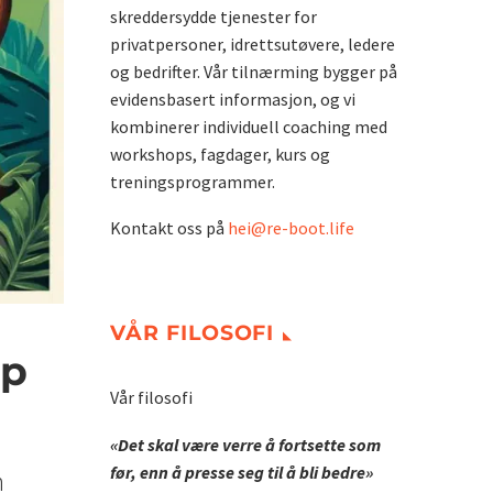
skreddersydde tjenester for
privatpersoner, idrettsutøvere, ledere
og bedrifter. Vår tilnærming bygger på
evidensbasert informasjon, og vi
kombinerer individuell coaching med
workshops, fagdager, kurs og
treningsprogrammer.
Kontakt oss på
hei@re-boot.life
VÅR FILOSOFI
ap
Vår filosofi
«Det skal være verre å fortsette som
før, enn å presse seg til å bli bedre»
n