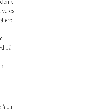
oderne
tiveres
ighero,
om
ed på
r
en
 å bli