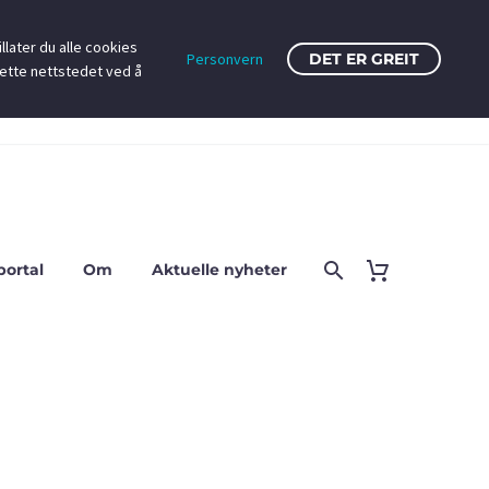
llater du alle cookies
Personvern
DET ER GREIT
dette nettstedet ved å
portal
Om
Aktuelle nyheter