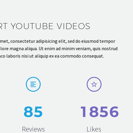
RT YOUTUBE VIDEOS
met, consectetur adipisicing elit, sed do eiusmod tempor
dolore magna aliqua. Ut enim ad minim veniam, quis nostrud
co laboris nisi ut aliquip ex ea commodo consequat.




8
5
1
8
5
6
Reviews
Likes