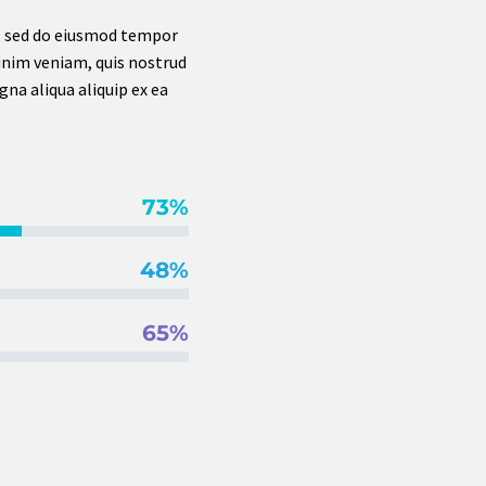
t, sed do eiusmod tempor
inim veniam, quis nostrud
gna aliqua aliquip ex ea
73%
48%
65%