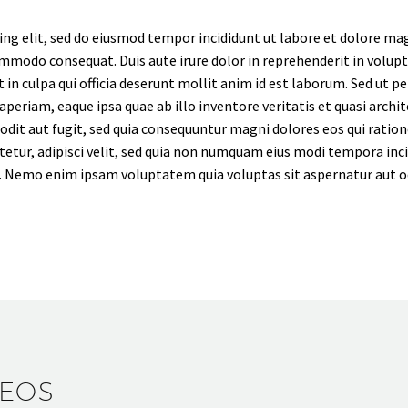
ing elit, sed do eiusmod tempor incididunt ut labore et dolore ma
ommodo consequat. Duis aute irure dolor in reprehenderit in volupta
in culpa qui officia deserunt mollit anim id est laborum. Sed ut p
riam, eaque ipsa quae ab illo inventore veritatis et quasi archit
odit aut fugit, sed quia consequuntur magni dolores eos qui rati
ctetur, adipisci velit, sed quia non numquam eius modi tempora i
 Nemo enim ipsam voluptatem quia voluptas sit aspernatur aut odi
DEOS