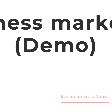
ness mark
(Demo)
Hjem
Portfolio Item
Business marketing (Demo)