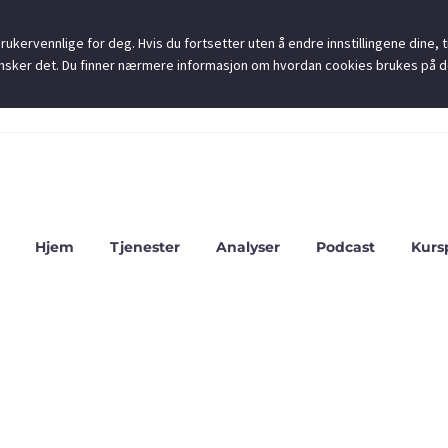
ukervennlige for deg. Hvis du fortsetter uten å endre innstillingene dine, ti
u ønsker det. Du finner nærmere informasjon om hvordan cookies brukes på 
Hjem
Tjenester
Analyser
Podcast
Kurs