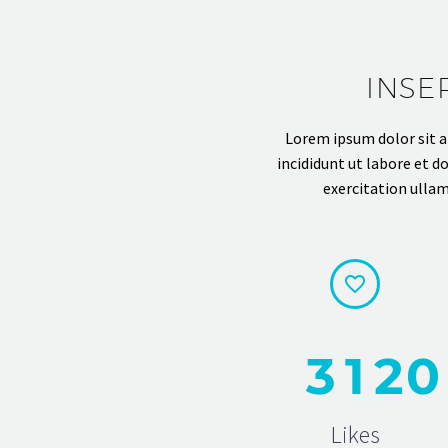
INSE
Lorem ipsum dolor sit a
incididunt ut labore et 
exercitation ullam


3
1
2
0
Likes