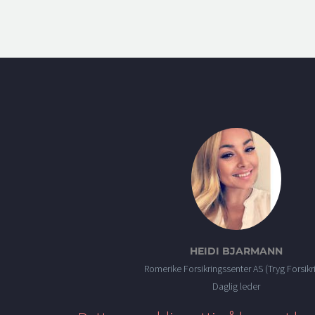
HEIDI BJARMANN
Romerike Forsikringssenter AS (Tryg Forsikr
Daglig leder