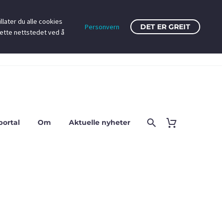
llater du alle cookies
Personvern
DET ER GREIT
dette nettstedet ved å
portal
Om
Aktuelle nyheter