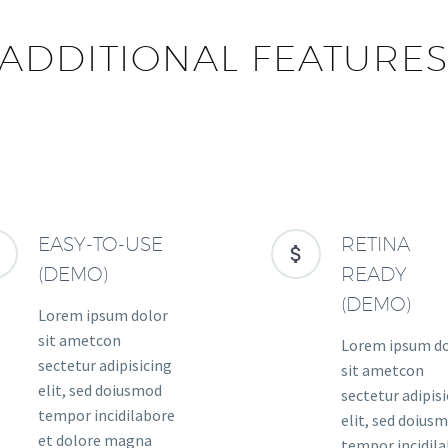
ADDITIONAL FEATURE
EASY-TO-USE
RETINA




(DEMO)
READY
(DEMO)
Lorem ipsum dolor
sit ametcon
Lorem ipsum d
sectetur adipisicing
sit ametcon
elit, sed doiusmod
sectetur adipis
tempor incidilabore
elit, sed doius
et dolore magna
tempor incidil