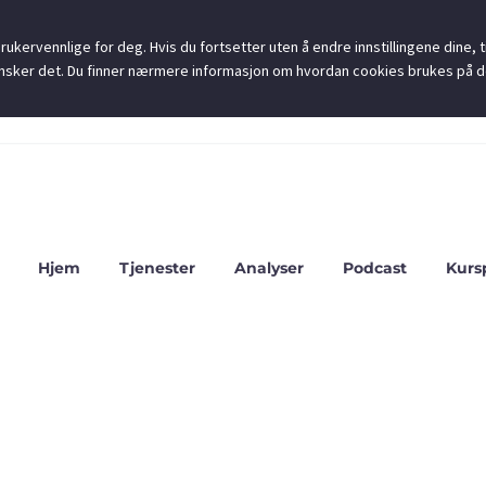
ukervennlige for deg. Hvis du fortsetter uten å endre innstillingene dine, ti
u ønsker det. Du finner nærmere informasjon om hvordan cookies brukes på 
Hjem
Tjenester
Analyser
Podcast
Kurs