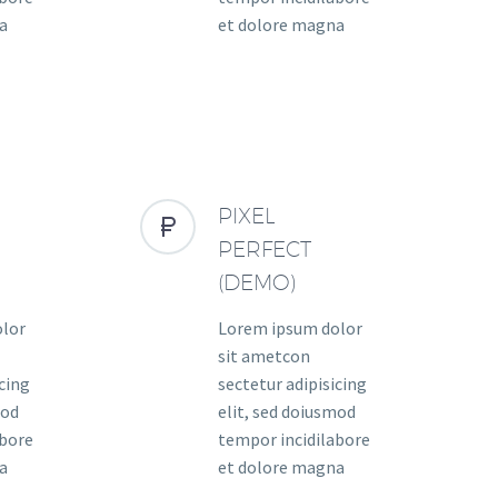
a
et dolore magna
PIXEL


PERFECT
(DEMO)
olor
Lorem ipsum dolor
sit ametcon
icing
sectetur adipisicing
mod
elit, sed doiusmod
abore
tempor incidilabore
a
et dolore magna