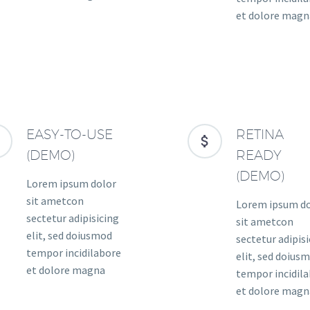
et dolore magn
EASY-TO-USE
RETINA




(DEMO)
READY
(DEMO)
Lorem ipsum dolor
sit ametcon
Lorem ipsum d
sectetur adipisicing
sit ametcon
elit, sed doiusmod
sectetur adipis
tempor incidilabore
elit, sed doius
et dolore magna
tempor incidil
et dolore magn