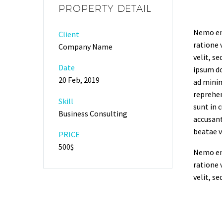
PROPERTY DETAIL
Nemo eni
Client
ratione 
Company Name
velit, s
Date
ipsum do
20 Feb, 2019
ad minim
reprehen
Skill
sunt in 
Business Consulting
accusant
beatae v
PRICE
500$
Nemo eni
ratione 
velit, s