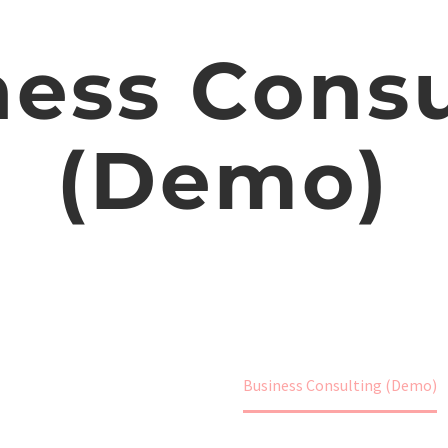
ness Consu
(Demo)
Hjem
Portfolio Item
Business Consulting (Demo)