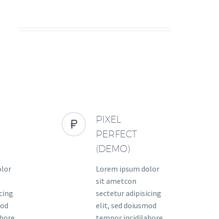
S
PIXEL


PERFECT
(DEMO)
olor
Lorem ipsum dolor
sit ametcon
icing
sectetur adipisicing
mod
elit, sed doiusmod
abore
tempor incidilabore