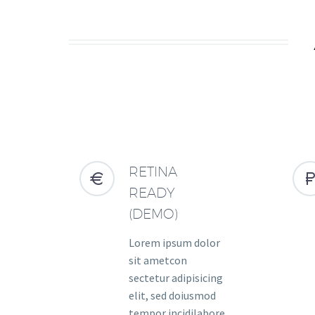
RETINA


READY
(DEMO)
Lorem ipsum dolor
sit ametcon
sectetur adipisicing
elit, sed doiusmod
tempor incidilabore