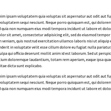
m ipsam voluptatem quia voluptas sit aspernatur aut odit aut fug
voluptatem sequi nesciunt. Neque porro quisquam est, qui dolorem 
ed quia non numquam eius modi tempora incidunt ut labore et do
lor sit amet, consectetur adipisicing elit, sed do eiusmod tempor
 veniam, quis nostrud exercitation ullamco laboris nisi ut aliquip
derit in voluptate velit esse cillum dolore eu fugiat nulla pariatu
culpa qui officia deserunt mollit anim id est laborum. Sed ut persp
ium doloremque laudantium, totam rem aperiam, eaque ipsa quae ab
itae dicta sunt explicabo.
m ipsam voluptatem quia voluptas sit aspernatur aut odit aut fug
voluptatem sequi nesciunt. Neque porro quisquam est, qui dolorem 
ed quia non numquam eius modi tempora incidunt ut labore et do